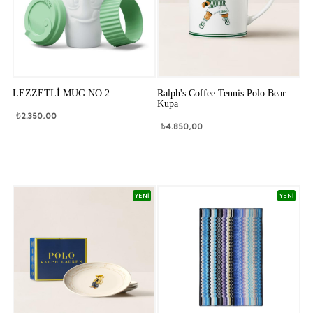
LEZZETLİ MUG NO.2
Ralph's Coffee Tennis Polo Bear
Kupa
₺
2.350,00
₺
4.850,00
YENİ
YENİ