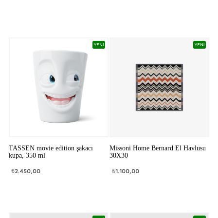
YENİ
YENİ
TASSEN movie edition şakacı
Missoni Home Bernard El Havlusu
kupa, 350 ml
30X30
₺
2.450,00
₺
1.100,00