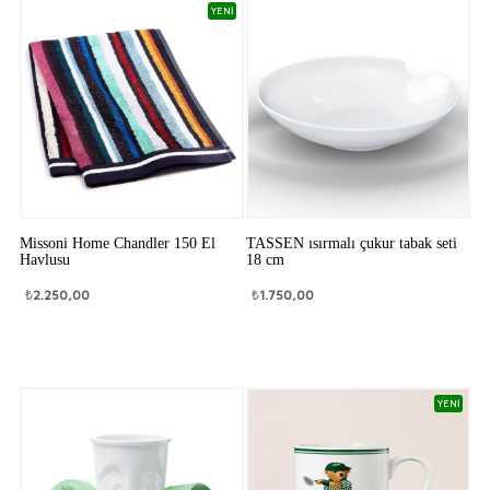
YENİ
Missoni Home Chandler 150 El
TASSEN ısırmalı çukur tabak seti
Havlusu
18 cm
₺
2.250,00
₺
1.750,00
YENİ