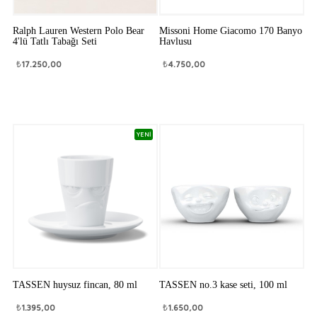
Ralph Lauren Western Polo Bear
Missoni Home Giacomo 170 Banyo
4'lü Tatlı Tabağı Seti
Havlusu
₺
17.250,00
₺
4.750,00
YENİ
TASSEN huysuz fincan, 80 ml
TASSEN no.3 kase seti, 100 ml
₺
1.395,00
₺
1.650,00