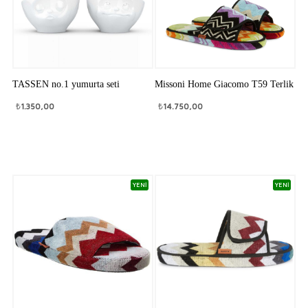
TASSEN no.1 yumurta seti
Missoni Home Giacomo T59 Terlik
₺
1.350,00
₺
14.750,00
YENİ
YENİ