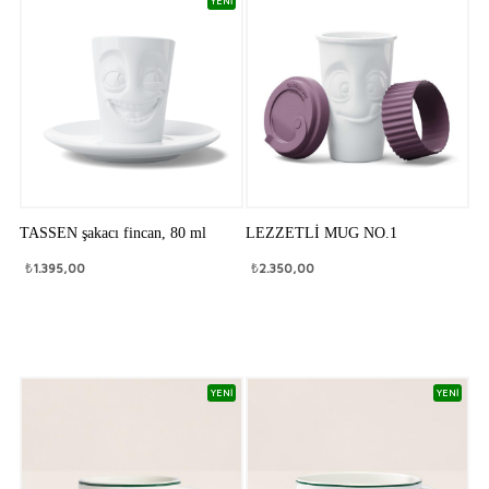
YENİ
TASSEN şakacı fincan, 80 ml
LEZZETLİ MUG NO.1
₺
1.395,00
₺
2.350,00
YENİ
YENİ