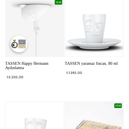
YENİ
TASSEN Happy Hermann
TASSEN yaramaz fincan, 80 ml
Aydınlatma
₺
1.395,00
₺
3.250,00
YENİ