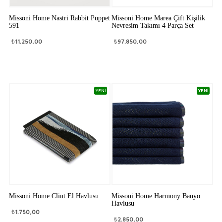
Missoni Home Nastri Rabbit Puppet
Missoni Home Marea Çift Kişilik
591
Nevresim Takımı 4 Parça Set
₺
11.250,00
₺
97.850,00
YENİ
YENİ
Missoni Home Clint El Havlusu
Missoni Home Harmony Banyo
Havlusu
₺
1.750,00
₺
2.850,00