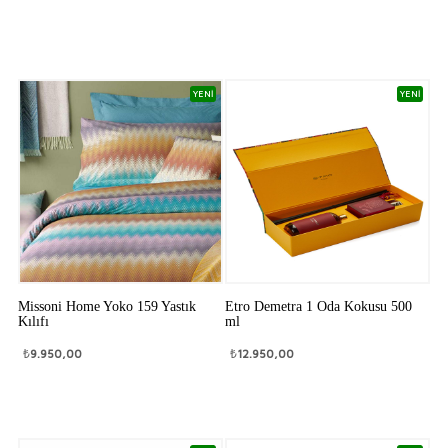
YENİ
YENİ
Missoni Home Yoko 159 Yastık
Etro Demetra 1 Oda Kokusu 500
Kılıfı
ml
₺
9.950,00
₺
12.950,00